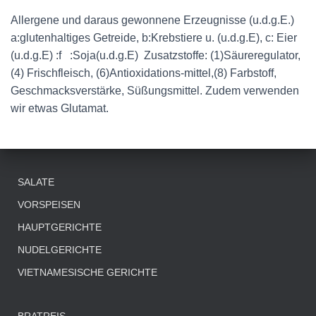
Allergene und daraus gewonnene Erzeugnisse (u.d.g.E.)
a:glutenhaltiges Getreide, b:Krebstiere u. (u.d.g.E), c: Eier
(u.d.g.E) :f :Soja(u.d.g.E) Zusatzstoffe: (1)Säureregulator,
(4) Frischfleisch, (6)Antioxidations-mittel,(8) Farbstoff,
Geschmacksverstärke, Süßungsmittel. Zudem verwenden
wir etwas Glutamat.
SALATE
VORSPEISEN
HAUPTGERICHTE
NUDELGERICHTE
VIETNAMESISCHE GERICHTE