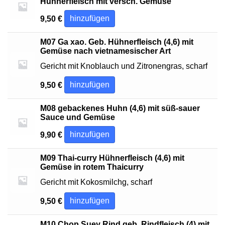
Hühnerfleisch mit versch. Gemüse
hinzufügen
9,50
€
M07 Ga xao. Geb. Hühnerfleisch (4,6) mit
Gemüse nach vietnamesischer Art
Gericht mit Knoblauch und Zitronengras, scharf
hinzufügen
9,50
€
M08 gebackenes Huhn (4,6) mit süß-sauer
Sauce und Gemüse
hinzufügen
9,90
€
M09 Thai-curry Hühnerfleisch (4,6) mit
Gemüse in rotem Thaicurry
Gericht mit Kokosmilchg, scharf
hinzufügen
9,50
€
M10 Chop Suey Rind geb. Rindfleisch (4) mit