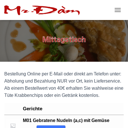
N
A
V
I
G
Mittagstisch
A
T
I
O
N
U
Bestellung Online per E-Mail oder direkt am Telefon unter:
M
S
Abholung und Bezahlung NUR vor Ort, kein Lieferservice.
C
Ab einem Bestellwert von 40€ erhalten Sie wahlweise eine
H
Tüte Krabbenchips oder ein Getränk kostenlos.
A
L
T
Gerichte
E
N
M01 Gebratene Nudeln (a,c) mit Gemüse