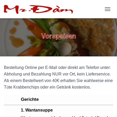
N
A
V
I
G
Vorspeisen
A
T
I
O
N
U
Bestellung Online per E-Mail oder direkt am Telefon unter:
M
S
Abholung und Bezahlung NUR vor Ort, kein Lieferservice.
C
Ab einem Bestellwert von 40€ erhalten Sie wahlweise eine
H
Tüte Krabbenchips oder ein Getränk kostenlos.
A
L
T
Gerichte
E
N
1. Wantansuppe