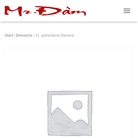
N
A
V
I
Start
/
Desserts
/ 31. gebackene Banane
G
A
T
I
O
N
U
M
S
C
H
A
L
T
E
N